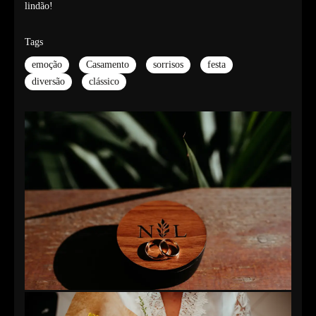
lindão!
Tags
emoção
Casamento
sorrisos
festa
diversão
clássico