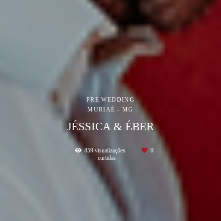
PRÉ WEDDING
MURIAÉ - MG
JÉSSICA & ÉBER
859
visualizações
0
curtidas