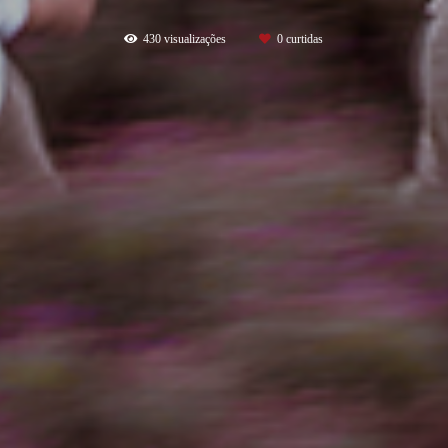
430
visualizações
0
curtidas