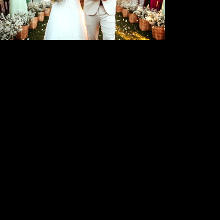
827
0