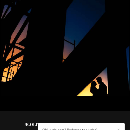
768
0
JR.OLIVEIRA PHOTOGRAPHY
/
CONTATO
Olá, tudo bem? Podemos te ajudar?
✕