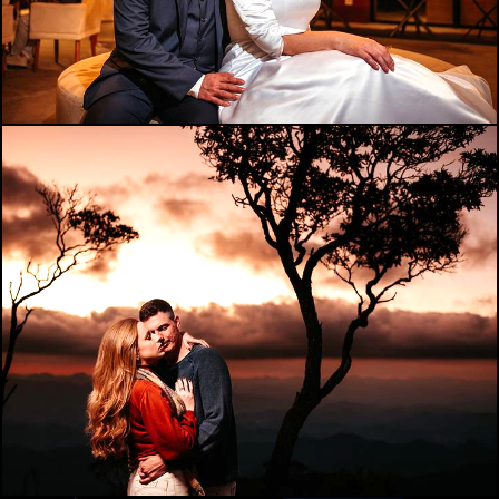
1076
43