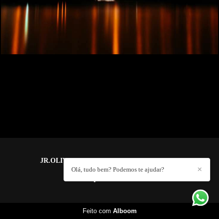
JR.OLIVEIRA PHOTOGRAPHY
/
CONTATO
Olá, tudo bem? Podemos te ajudar?
✕
Feito com
Alboom