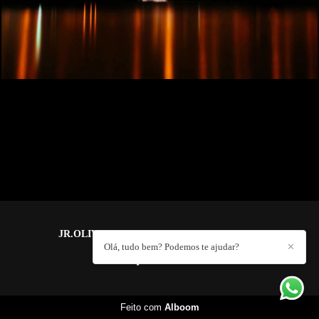
JR.OLIVEIRA PHOTOGRAPHY
/
CONTATO
Olá, tudo bem? Podemos te ajudar?
✕
Feito com
Alboom