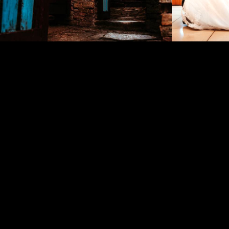
636
0