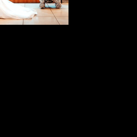
1659
0