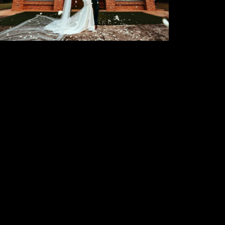
837
0