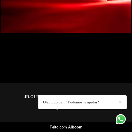
JR.OLIVEIRA PHOTOGRAPHY
/
CONTATO
Olá, tudo bem? Podemos te ajudar?
✕
Feito com
Alboom