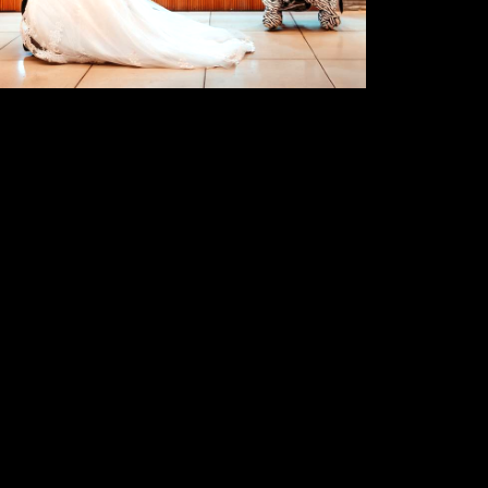
1659
0