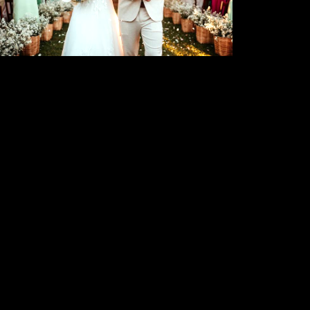
828
0