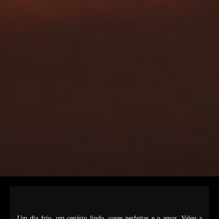
Um dia frio, um cenário lindo, cores perfeitas e o amor. Valeu a