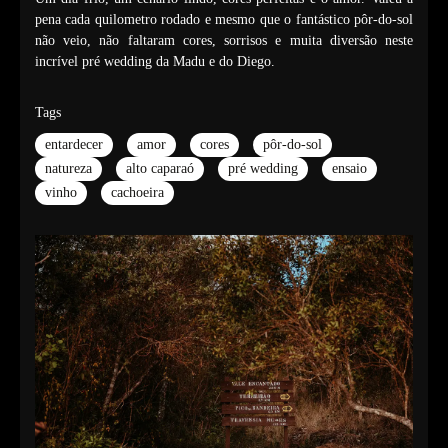
pena cada quilometro rodado e mesmo que o fantástico pôr-do-sol
não veio, não faltaram cores, sorrisos e muita diversão neste
incrível pré wedding da Madu e do Diego.
Tags
entardecer
amor
cores
pôr-do-sol
natureza
alto caparaó
pré wedding
ensaio
vinho
cachoeira