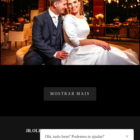
1285
0
MOSTRAR MAIS
JR.OLIVEIRA PHOTOGRAPHY
/
CONTATO
Olá, tudo bem? Podemos te ajudar?
✕