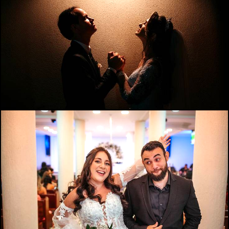
992
0
840
22