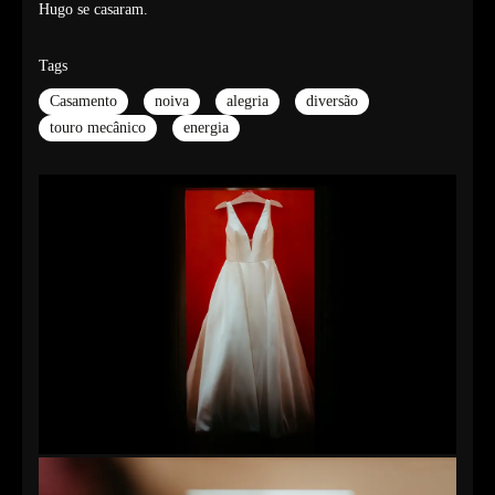
Hugo se casaram.
Tags
Casamento
noiva
alegria
diversão
touro mecânico
energia