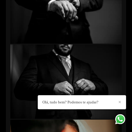
Olá, tudo bem? Podemos te ajudar?
✕