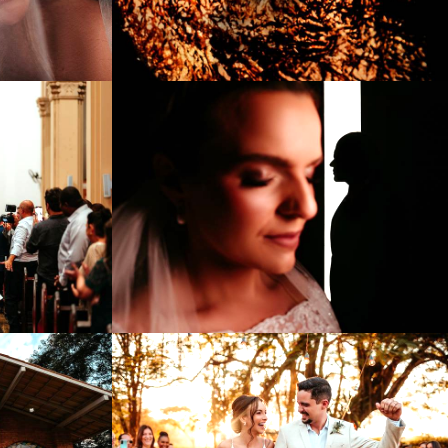
1010
0
1586
0