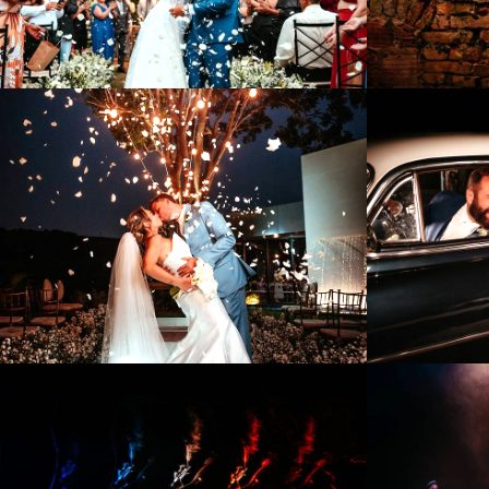
960
0
1213
2