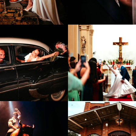
1023
1
1006
0
788
0
932
1