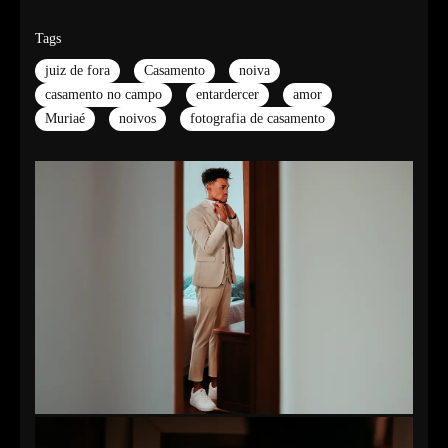
Tags
juiz de fora
Casamento
noiva
casamento no campo
entardercer
amor
Muriaé
noivos
fotografia de casamento