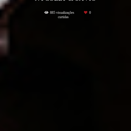
885
visualizações
0
curtidas