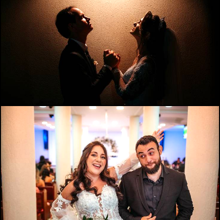
989
0
836
22