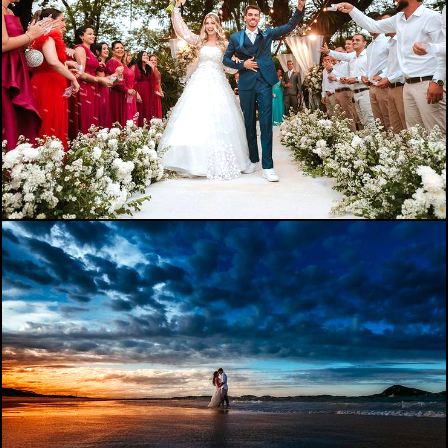
390
0
421
0