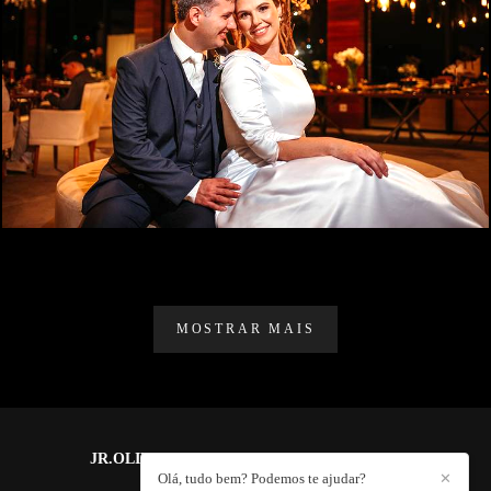
1277
0
MOSTRAR MAIS
JR.OLIVEIRA PHOTOGRAPHY
/
CONTATO
Olá, tudo bem? Podemos te ajudar?
✕