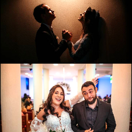
991
0
838
22