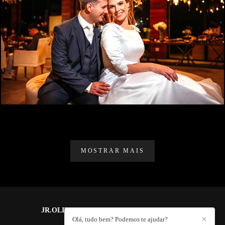
1281
0
MOSTRAR MAIS
JR.OLIVEIRA PHOTOGRAPHY
/
CONTATO
Olá, tudo bem? Podemos te ajudar?
✕