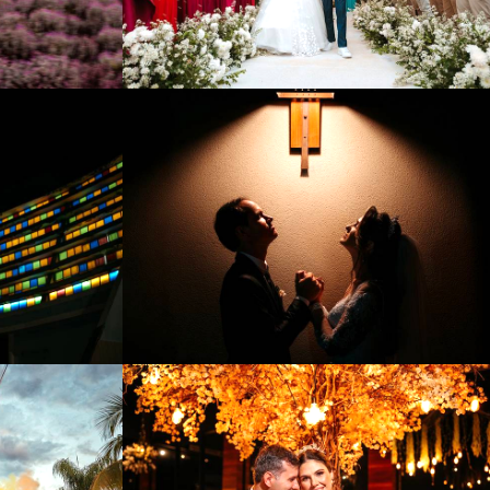
392
0
990
0