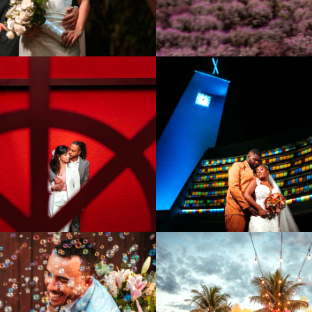
95
0
424
0
574
0
543
0