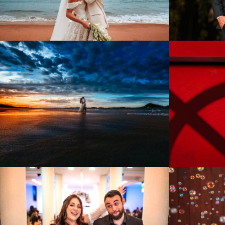
93
0
422
0