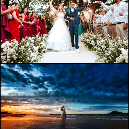
390
0
421
0