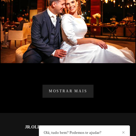
1275
0
MOSTRAR MAIS
JR.OLIVEIRA PHOTOGRAPHY
/
CONTATO
Olá, tudo bem? Podemos te ajudar?
✕