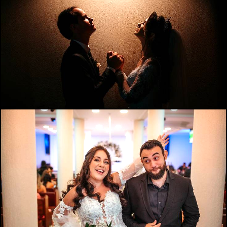
989
0
836
22