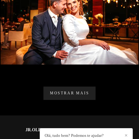
1280
0
MOSTRAR MAIS
JR.OLIVEIRA PHOTOGRAPHY
/
CONTATO
Olá, tudo bem? Podemos te ajudar?
✕