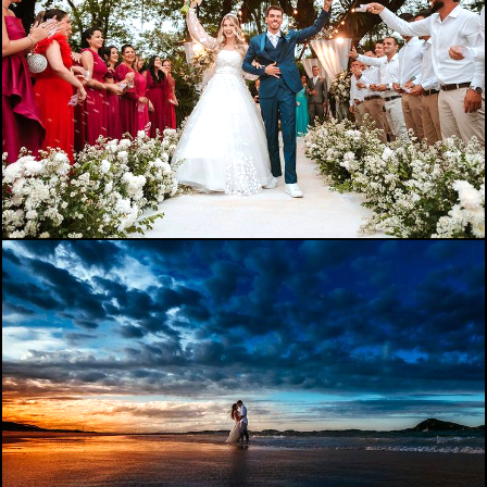
394
0
423
0