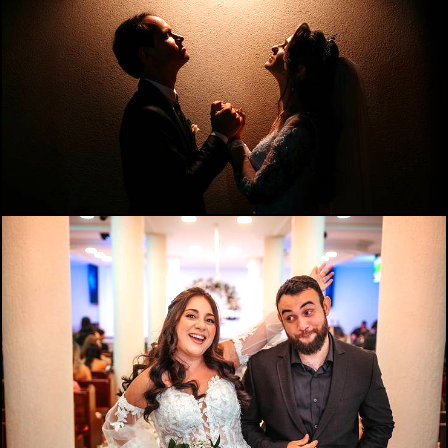
990
0
837
22